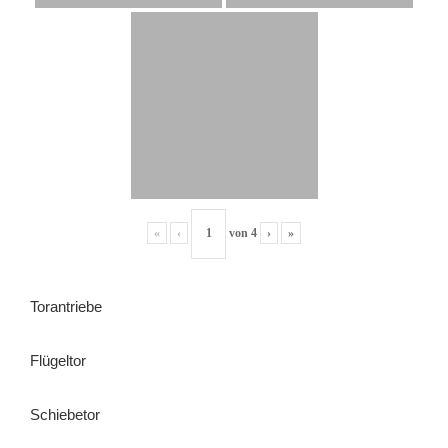
«
‹
von
4
›
»
Torantriebe
Flügeltor
Schiebetor