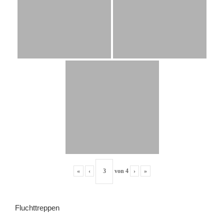
«
‹
von
4
›
»
Fluchttreppen