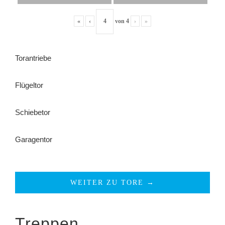
«
‹
von
4
›
»
Torantriebe
Flügeltor
Schiebetor
Garagentor
WEITER ZU TORE →
Treppen