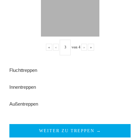
«
‹
von
4
›
»
Fluchttreppen
Innentreppen
Außentreppen
WEITER ZU TREPPEN →