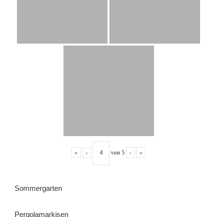
«
‹
von
5
›
»
Sommergarten
Pergolamarkisen