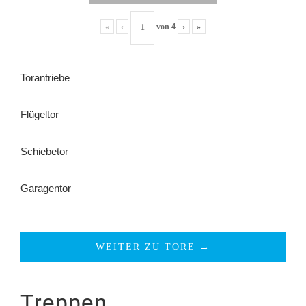
«
‹
von
4
›
»
Torantriebe
Flügeltor
Schiebetor
Garagentor
WEITER ZU TORE →
Treppen