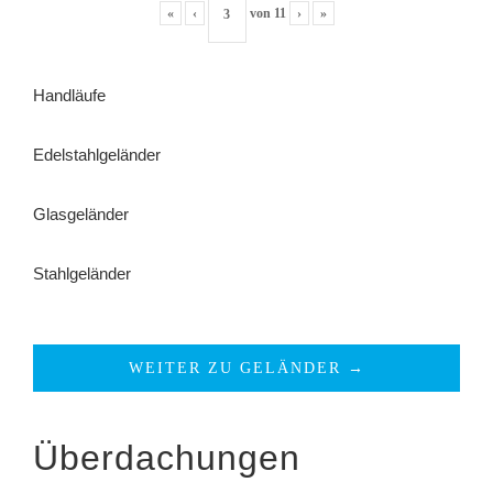
«
‹
von
11
›
»
Handläufe
Edelstahlgeländer
Glasgeländer
Stahlgeländer
WEITER ZU GELÄNDER →
Überdachungen