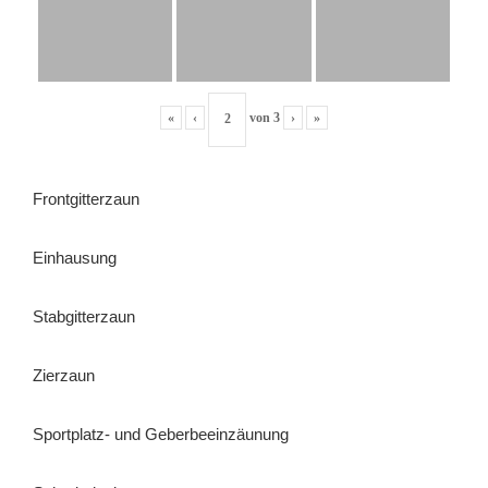
«
‹
von
3
›
»
Frontgitterzaun
Einhausung
Stabgitterzaun
Zierzaun
Sportplatz- und Geberbeeinzäunung