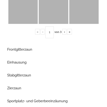
«
‹
von
3
›
»
Frontgitterzaun
Einhausung
Stabgitterzaun
Zierzaun
Sportplatz- und Geberbeeinzäunung