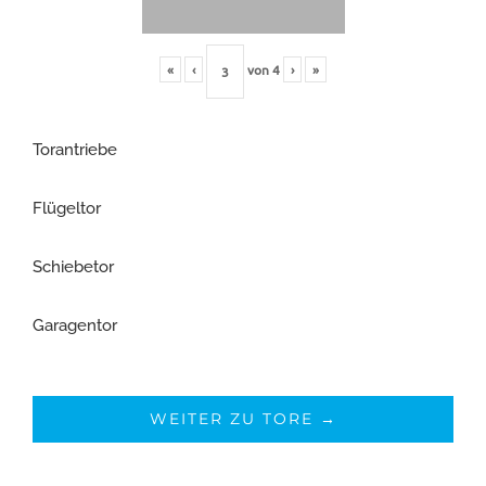
«
‹
von
4
›
»
Torantriebe
Flügeltor
Schiebetor
Garagentor
WEITER ZU TORE →