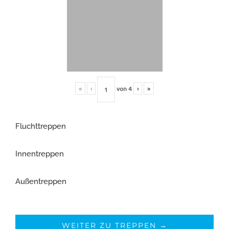
«
‹
von
4
›
»
Fluchttreppen
Innentreppen
Außentreppen
WEITER ZU TREPPEN →