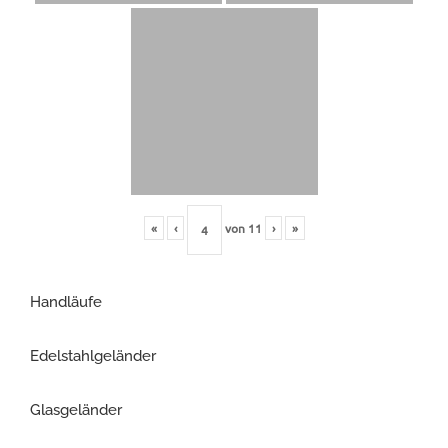
«
‹
von
11
›
»
Handläufe
Edelstahlgeländer
Glasgeländer