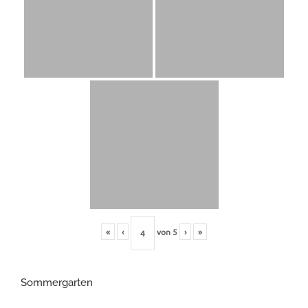
«
‹
von
5
›
»
Sommergarten