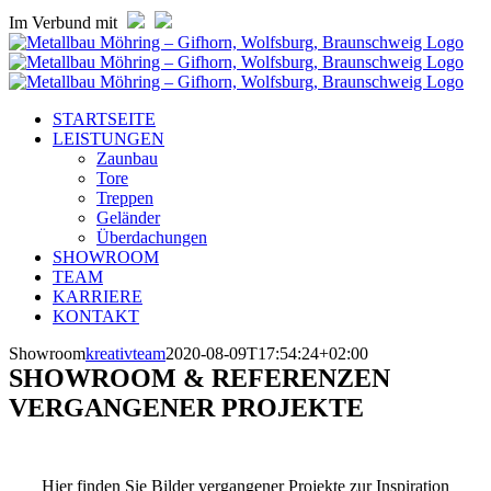
Zum
Im Verbund mit
Inhalt
springen
STARTSEITE
LEISTUNGEN
Zaunbau
Tore
Treppen
Geländer
Überdachungen
SHOWROOM
TEAM
KARRIERE
KONTAKT
Showroom
kreativteam
2020-08-09T17:54:24+02:00
SHOWROOM & REFERENZEN
VERGANGENER PROJEKTE
Hier finden Sie Bilder vergangener Projekte zur Inspiration