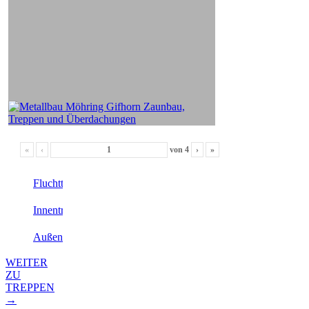
«
‹
von
4
›
»
Fluchttreppen
Innentreppen
Außentreppen
WEITER
ZU
TREPPEN
→