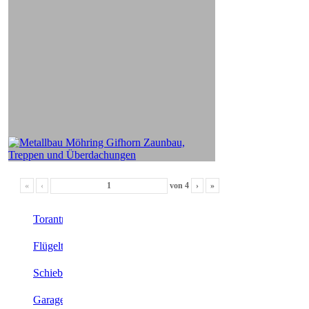
«
‹
von
4
›
»
Torantriebe
Flügeltor
Schiebetor
Garagentor