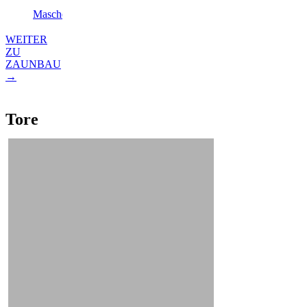
Maschendrahtzaun
WEITER
ZU
ZAUNBAU
→
Tore