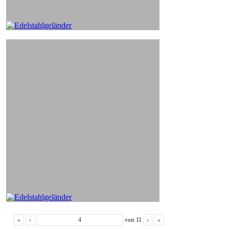
«
‹
von
11
›
»