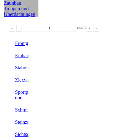
«
‹
von
3
›
»
Frontgitterzaun
Einhausung
Stabgitterzaun
Zierzaun
Sportplatz-
und
Geberbeeinzäunung
Schmiedeeisen
Steinzaun
Sichtschutzzaun