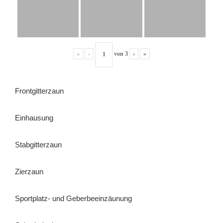
«
‹
von
3
›
»
Frontgitterzaun
Einhausung
Stabgitterzaun
Zierzaun
Sportplatz- und Geberbeeinzäunung