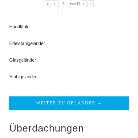
«
‹
von
11
›
»
Handläufe
Edelstahlgeländer
Glasgeländer
Stahlgeländer
WEITER ZU GELÄNDER →
Überdachungen