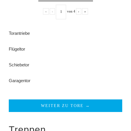
«
‹
von
4
›
»
Torantriebe
Flügeltor
Schiebetor
Garagentor
WEITER ZU TORE →
Treppen