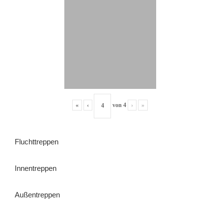
«
‹
von
4
›
»
Fluchttreppen
Innentreppen
Außentreppen