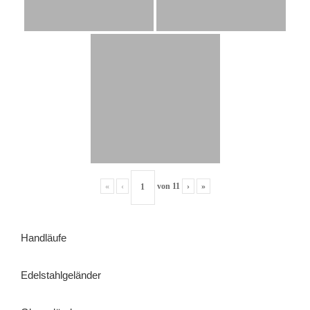
«
‹
von
11
›
»
Handläufe
Edelstahlgeländer