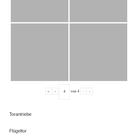
«
‹
von
4
›
»
Torantriebe
Flügeltor