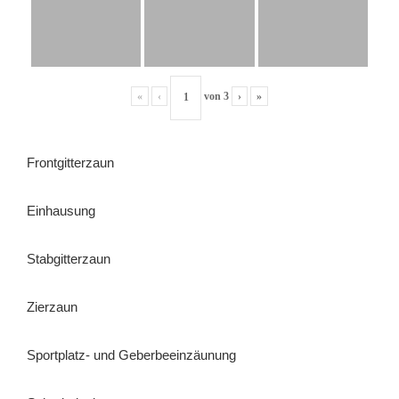
«
‹
von
3
›
»
Frontgitterzaun
Einhausung
Stabgitterzaun
Zierzaun
Sportplatz- und Geberbeeinzäunung