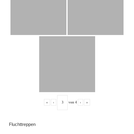
«
‹
von
4
›
»
Fluchttreppen