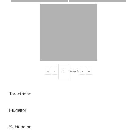
«
‹
von
4
›
»
Torantriebe
Flügeltor
Schiebetor