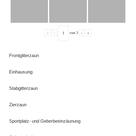
«
‹
von
3
›
»
Frontgitterzaun
Einhausung
Stabgitterzaun
Zierzaun
Sportplatz- und Geberbeeinzäunung