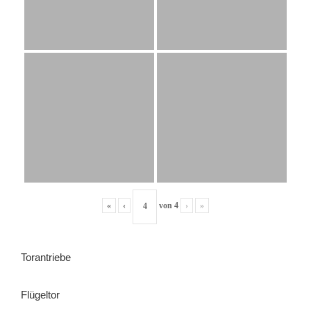
«
‹
von
4
›
»
Torantriebe
Flügeltor