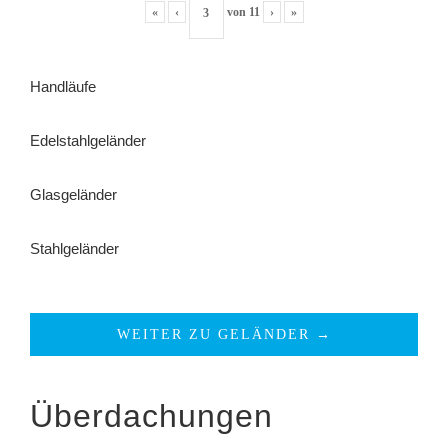
«
‹
von
11
›
»
Handläufe
Edelstahlgeländer
Glasgeländer
Stahlgeländer
WEITER ZU GELÄNDER →
Überdachungen