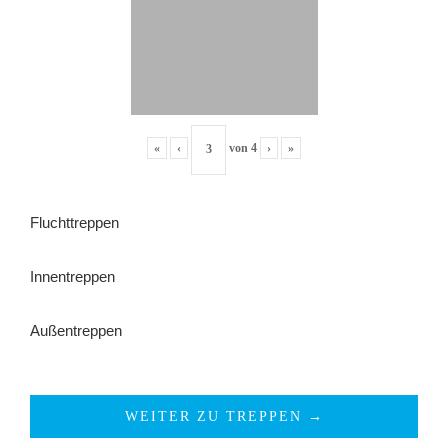
«
‹
von
4
›
»
Fluchttreppen
Innentreppen
Außentreppen
WEITER ZU TREPPEN →