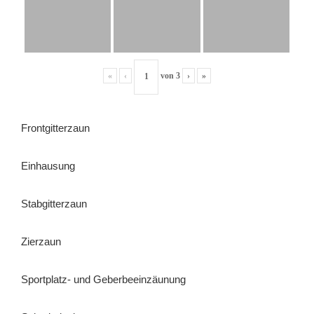
«
‹
von
3
›
»
Frontgitterzaun
Einhausung
Stabgitterzaun
Zierzaun
Sportplatz- und Geberbeeinzäunung