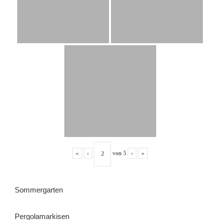
«
‹
von
5
›
»
Sommergarten
Pergolamarkisen