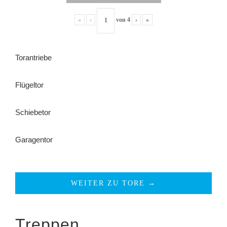
«
‹
von
4
›
»
Torantriebe
Flügeltor
Schiebetor
Garagentor
WEITER ZU TORE →
Treppen