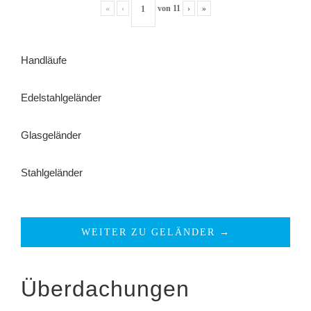
«
‹
von
11
›
»
Handläufe
Edelstahlgeländer
Glasgeländer
Stahlgeländer
WEITER ZU GELÄNDER →
Überdachungen