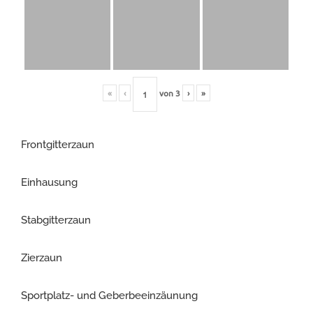
«
‹
von
3
›
»
Frontgitterzaun
Einhausung
Stabgitterzaun
Zierzaun
Sportplatz- und Geberbeeinzäunung