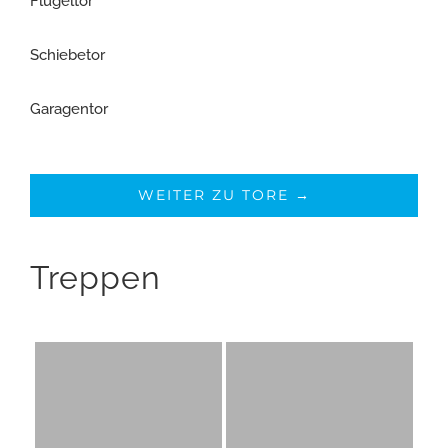
Flügeltor
Schiebetor
Garagentor
WEITER ZU TORE →
Treppen