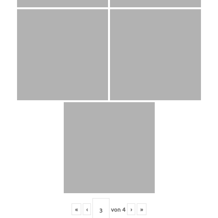
«
‹
von
4
›
»