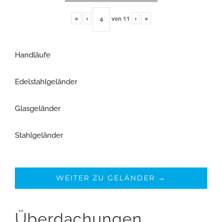
«
‹
von
11
›
»
Handläufe
Edelstahlgeländer
Glasgeländer
Stahlgeländer
WEITER ZU GELÄNDER →
Überdachungen