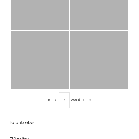
«
‹
von
4
›
»
Torantriebe