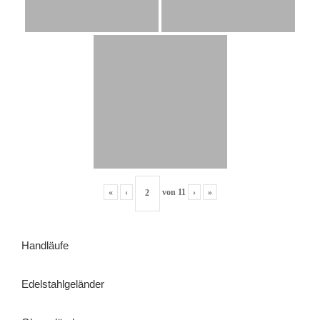
«
‹
von
11
›
»
Handläufe
Edelstahlgeländer