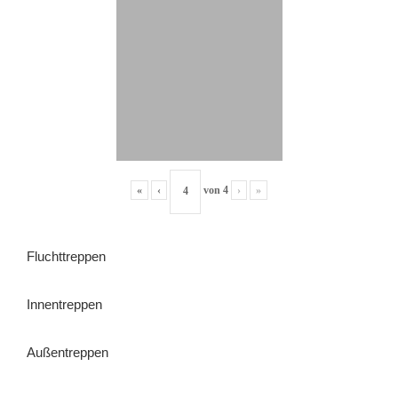
«
‹
von
4
›
»
Fluchttreppen
Innentreppen
Außentreppen