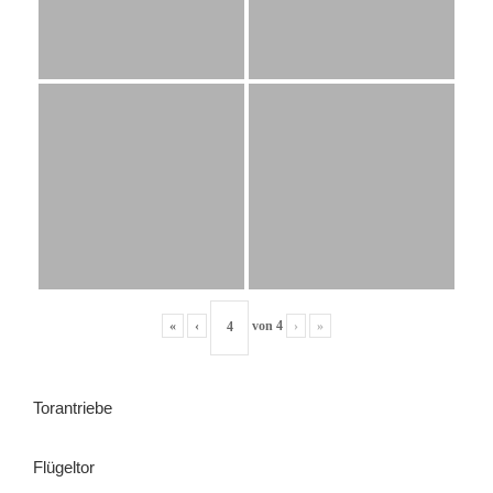
«
‹
von
4
›
»
Torantriebe
Flügeltor