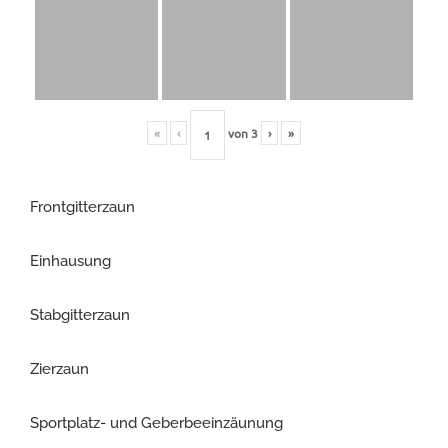
«
‹
von
3
›
»
Frontgitterzaun
Einhausung
Stabgitterzaun
Zierzaun
Sportplatz- und Geberbeeinzäunung