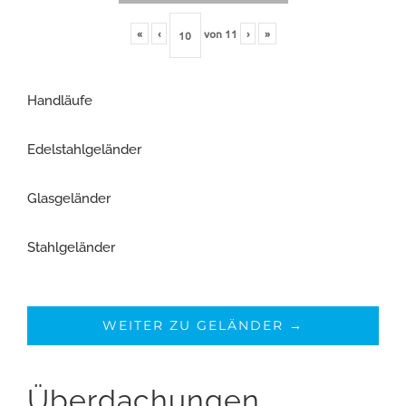
«
‹
von
11
›
»
Handläufe
Edelstahlgeländer
Glasgeländer
Stahlgeländer
WEITER ZU GELÄNDER →
Überdachungen