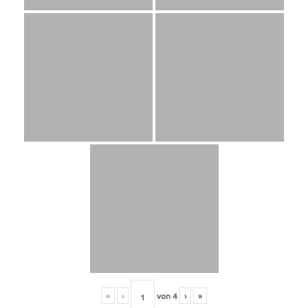
«
‹
von
4
›
»