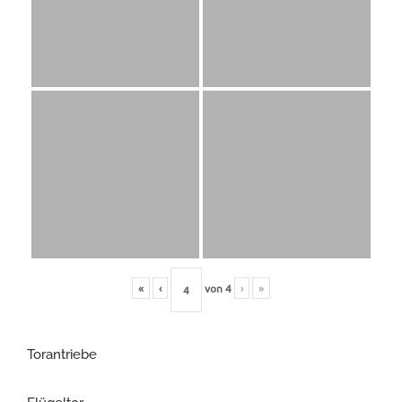
«
‹
von
4
›
»
Torantriebe