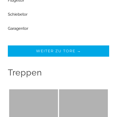
Flügeltor
Schiebetor
Garagentor
WEITER ZU TORE →
Treppen