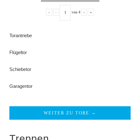
«
‹
von
4
›
»
Torantriebe
Flügeltor
Schiebetor
Garagentor
WEITER ZU TORE →
Treppen