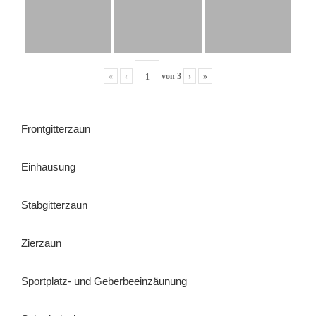
«
‹
von
3
›
»
Frontgitterzaun
Einhausung
Stabgitterzaun
Zierzaun
Sportplatz- und Geberbeeinzäunung