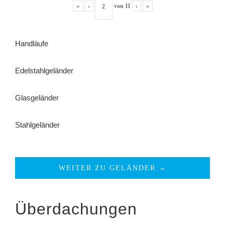
«
‹
von
11
›
»
Handläufe
Edelstahlgeländer
Glasgeländer
Stahlgeländer
WEITER ZU GELÄNDER →
Überdachungen