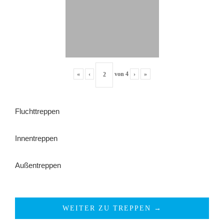
«
‹
von
4
›
»
Fluchttreppen
Innentreppen
Außentreppen
WEITER ZU TREPPEN →