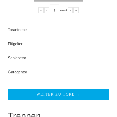
«
‹
von
4
›
»
Torantriebe
Flügeltor
Schiebetor
Garagentor
WEITER ZU TORE →
Treppen