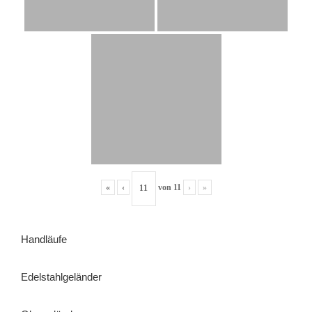
«
‹
von
11
›
»
Handläufe
Edelstahlgeländer