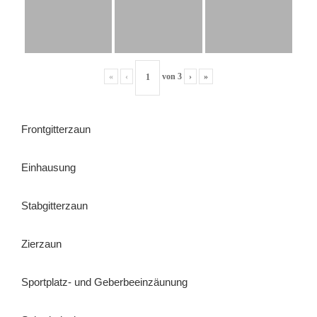
«
‹
von
3
›
»
Frontgitterzaun
Einhausung
Stabgitterzaun
Zierzaun
Sportplatz- und Geberbeeinzäunung