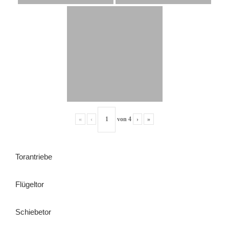
«
‹
von
4
›
»
Torantriebe
Flügeltor
Schiebetor