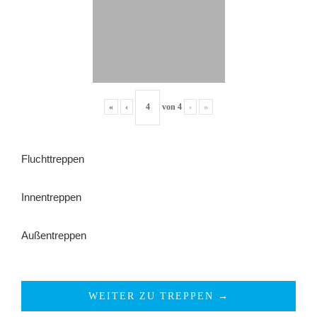
«
‹
von
4
›
»
Fluchttreppen
Innentreppen
Außentreppen
WEITER ZU TREPPEN →