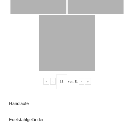
«
‹
von
11
›
»
Handläufe
Edelstahlgeländer