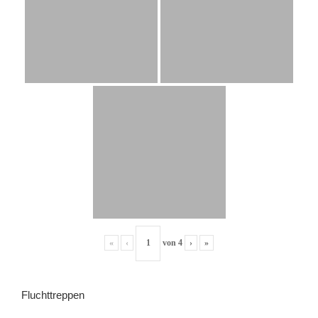
«
‹
von
4
›
»
Fluchttreppen