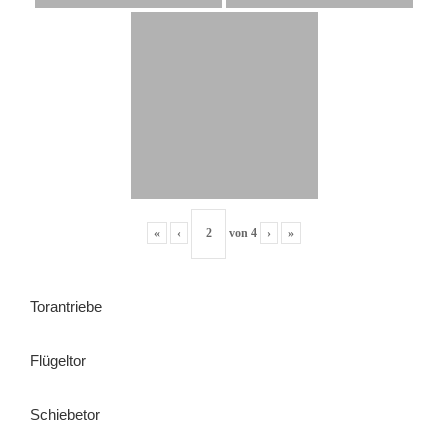
«
‹
von
4
›
»
Torantriebe
Flügeltor
Schiebetor