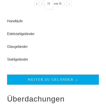
«
‹
von
11
›
»
Handläufe
Edelstahlgeländer
Glasgeländer
Stahlgeländer
WEITER ZU GELÄNDER →
Überdachungen