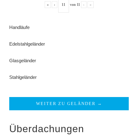
«
‹
von
11
›
»
Handläufe
Edelstahlgeländer
Glasgeländer
Stahlgeländer
WEITER ZU GELÄNDER →
Überdachungen