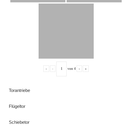
«
‹
von
4
›
»
Torantriebe
Flügeltor
Schiebetor