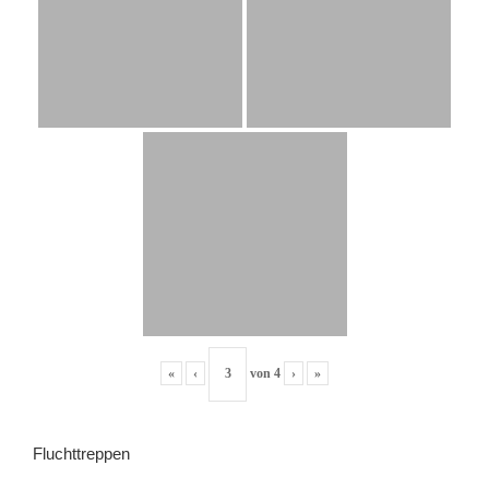
«
‹
von
4
›
»
Fluchttreppen