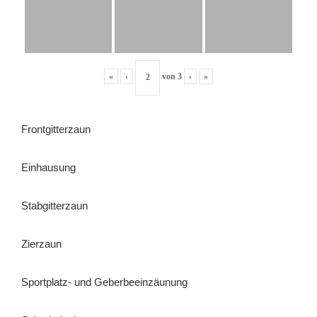
«
‹
von
3
›
»
Frontgitterzaun
Einhausung
Stabgitterzaun
Zierzaun
Sportplatz- und Geberbeeinzäunung