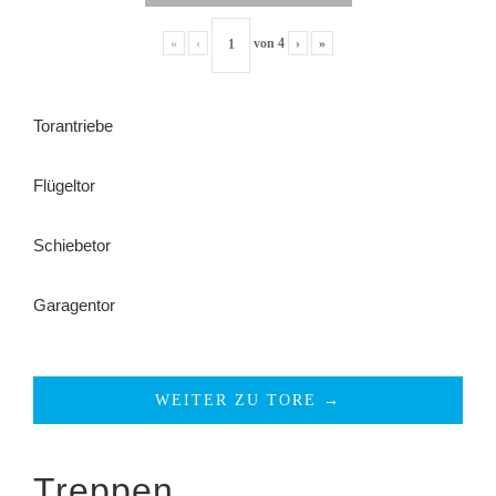
«
‹
von
4
›
»
Torantriebe
Flügeltor
Schiebetor
Garagentor
WEITER ZU TORE →
Treppen