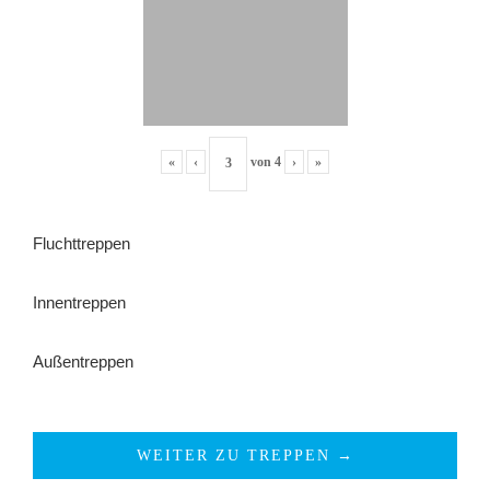
«
‹
von
4
›
»
Fluchttreppen
Innentreppen
Außentreppen
WEITER ZU TREPPEN →