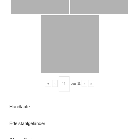
«
‹
von
11
›
»
Handläufe
Edelstahlgeländer