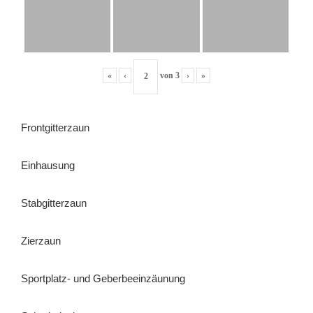
«
‹
von
3
›
»
Frontgitterzaun
Einhausung
Stabgitterzaun
Zierzaun
Sportplatz- und Geberbeeinzäunung