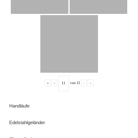
«
‹
von
11
›
»
Handläufe
Edelstahlgeländer