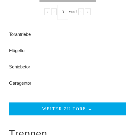
«
‹
von
4
›
»
Torantriebe
Flügeltor
Schiebetor
Garagentor
WEITER ZU TORE →
Treppen