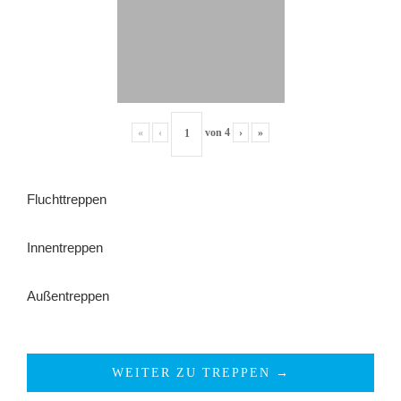
«
‹
von
4
›
»
Fluchttreppen
Innentreppen
Außentreppen
WEITER ZU TREPPEN →