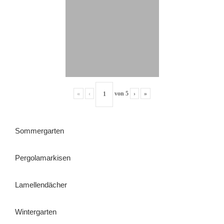
«
‹
von
5
›
»
Sommergarten
Pergolamarkisen
Lamellendächer
Wintergarten