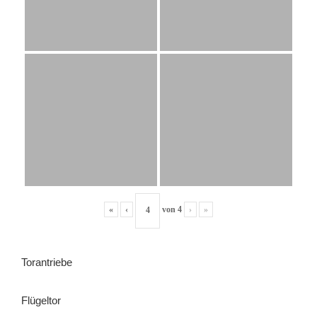
«
‹
von
4
›
»
Torantriebe
Flügeltor