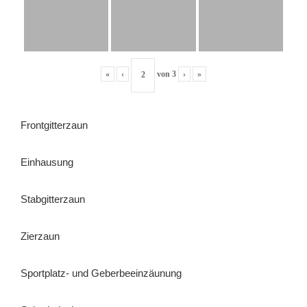
«
‹
von
3
›
»
Frontgitterzaun
Einhausung
Stabgitterzaun
Zierzaun
Sportplatz- und Geberbeeinzäunung