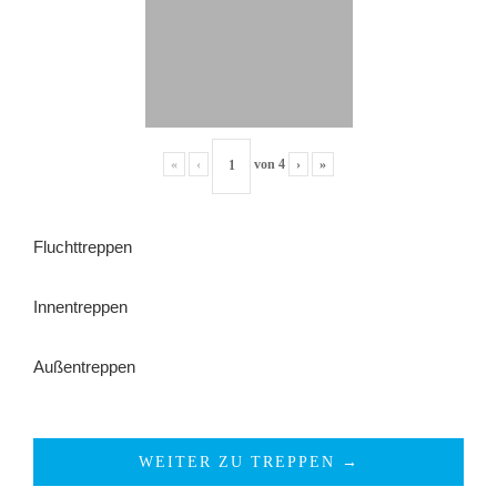
«
‹
von
4
›
»
Fluchttreppen
Innentreppen
Außentreppen
WEITER ZU TREPPEN →