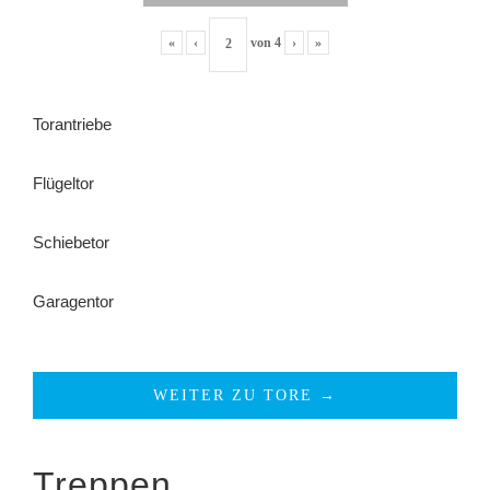
«
‹
von
4
›
»
Torantriebe
Flügeltor
Schiebetor
Garagentor
WEITER ZU TORE →
Treppen