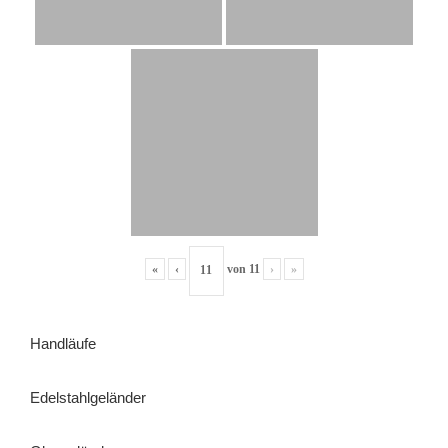
«
‹
von
11
›
»
Handläufe
Edelstahlgeländer