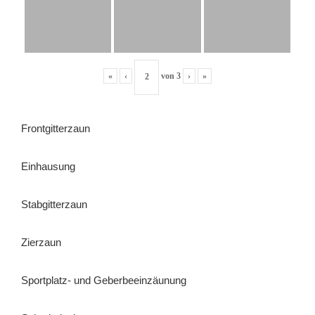
«
‹
von
3
›
»
Frontgitterzaun
Einhausung
Stabgitterzaun
Zierzaun
Sportplatz- und Geberbeeinzäunung