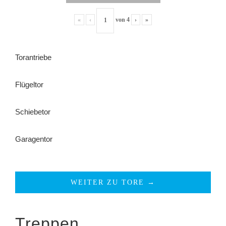
«
‹
von
4
›
»
Torantriebe
Flügeltor
Schiebetor
Garagentor
WEITER ZU TORE →
Treppen