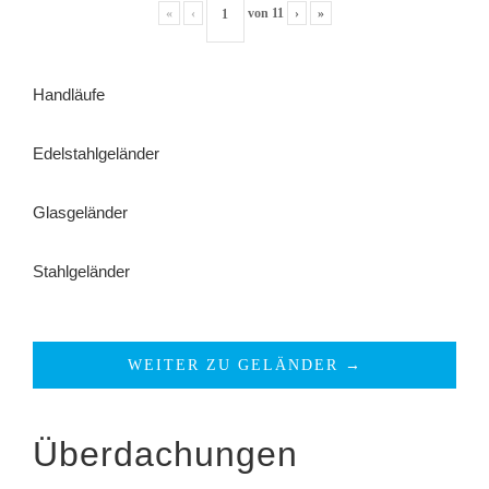
«
‹
von
11
›
»
Handläufe
Edelstahlgeländer
Glasgeländer
Stahlgeländer
WEITER ZU GELÄNDER →
Überdachungen